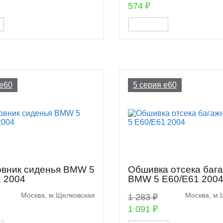
574 ₽
 e60
5 серия e60
овник сиденья BMW 5
Обшивка отсека баг
 2004
BMW 5 E60/E61 200
Москва, м.Щелковская
Москва, м.
1 283 ₽
1 091 ₽