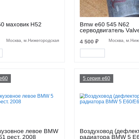
0 маховик Н52
Bmw e60 545 N62
серводвигатель Valve
Москва, м.Нижегородская
Москва, м.Ниж
4 500 ₽
 e60
5 серия e60
 кузовное левое BMW
Воздуховод (дефлек
61 рест. 2008
радиатора BMW 5 E