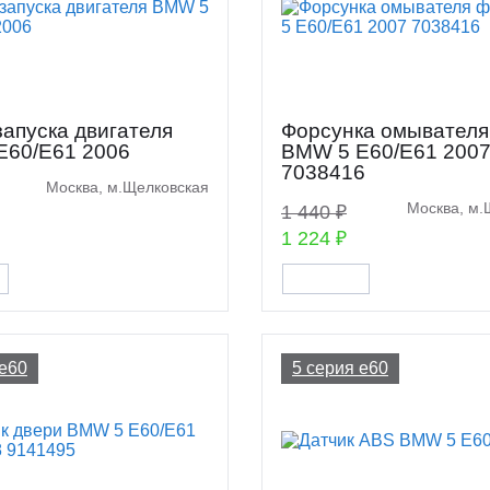
запуска двигателя
Форсунка омывател
E60/E61 2006
BMW 5 E60/E61 200
7038416
Москва, м.Щелковская
Москва, м.
1 440 ₽
1 224 ₽
 e60
5 серия e60