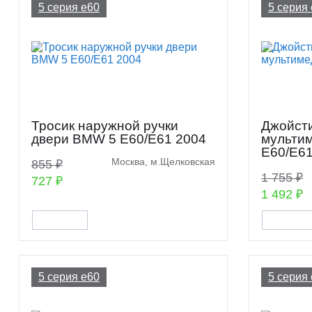
5 серия e60
5 серия
Тросик наружной ручки
Джойсти
двери BMW 5 E60/E61 2004
мульти
E60/E61
Москва, м.Щелковская
855 ₽
1 755 ₽
727 ₽
1 492 ₽
5 серия e60
5 серия