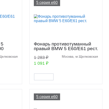
5 серия e60
 5
Фонарь противотуманный
00
правый BMW 5 E60/E61 рест.
Щелковская
Москва, м.Щелковская
1 283 ₽
1 091 ₽
5 серия e60