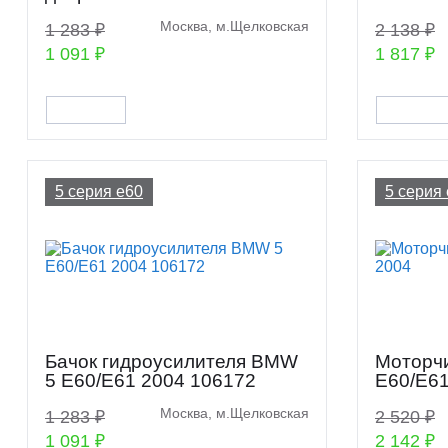
Москва, м.Щелковская
1 283 ₽
2 138 ₽
1 091 ₽
1 817 ₽
5 серия e60
5 серия
Бачок гидроусилителя BMW
Моторч
5 E60/E61 2004 106172
E60/E61
Москва, м.Щелковская
1 283 ₽
2 520 ₽
1 091 ₽
2 142 ₽