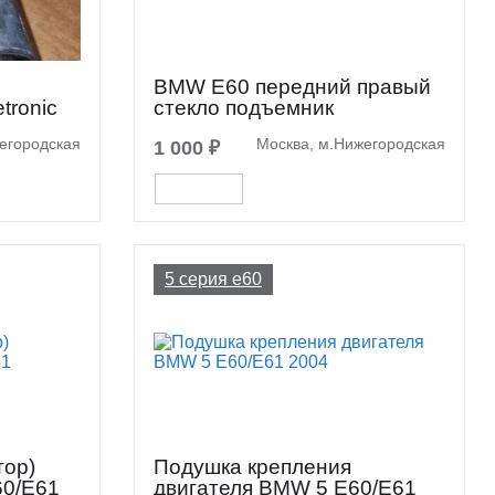
BMW E60 передний правый
tronic
стекло подъемник
егородская
Москва, м.Нижегородская
1 000 ₽
5 серия e60
тор)
Подушка крепления
60/E61
двигателя BMW 5 E60/E61