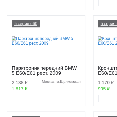
5 серия e60
5 серия
Парктроник передний BMW
Кроншт
5 E60/E61 рест. 2009
E60/E61
Москва, м.Щелковская
2 138 ₽
1 170 ₽
1 817 ₽
995 ₽