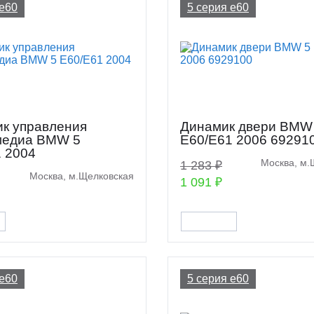
 e60
5 серия e60
к управления
Динамик двери BMW
медиа BMW 5
E60/E61 2006 69291
 2004
Москва, м.
1 283 ₽
Москва, м.Щелковская
1 091 ₽
 e60
5 серия e60