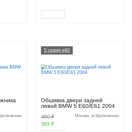
5 серия e60
ажника
Обшивка двери задней
4
левой BMW 5 E60/E61 2004
Щелковская
Москва, м.Щелковская
450 ₽
383 ₽