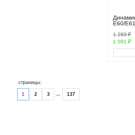
Динами
E60/E61
1 283 ₽
1 091 ₽
страницы:
...
1
2
3
137