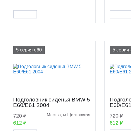
5 серия e60
5 серия
Подголовник сиденья BMW 5
Подгол
E60/E61 2004
E60/E61
Москва, м.Щелковская
720 ₽
720 ₽
612 ₽
612 ₽