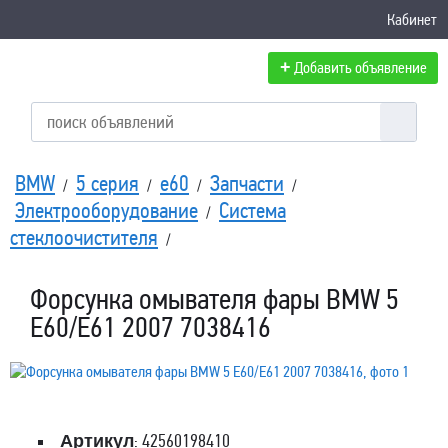
Кабинет
+
Добавить объявление
BMW
5 серия
e60
Запчасти
/
/
/
/
Электрооборудование
Система
/
стеклоочистителя
/
Форсунка омывателя фары BMW 5
E60/E61 2007 7038416
Артикул
: 42560198410