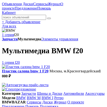
Объявления
Диски
Сервисы
Журнал
О
проекте
Предложение
Помощь
Кабинет
+
Добавить объявление
Для всех
1 серия
f20
Запчасти
Мультимедиа
Элементы управления
Мультимедиа BMW f20
1 серия f20
Пластик салона bmw 1 F20
Москва, м.Красногвардейская
1
000 ₽
Категории
Запчасти
Шины и Диски
Автомобили
Аксессуары
Модели
BMW
BMW M
BMW I
Ретро
BMWBAZAR
Сервисы
Диски
Журнал
О проекте
Предложение
Помощь
Поддержка