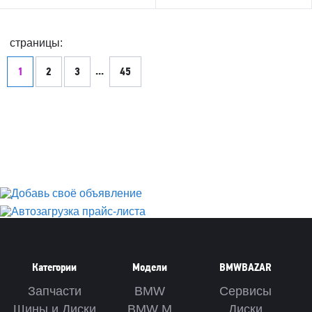
страницы:
...
1
2
3
45
Категории
Модели
BMWBAZAR
Запчасти
BMW
Сервисы
Шины и Диски
BMW M
Диски