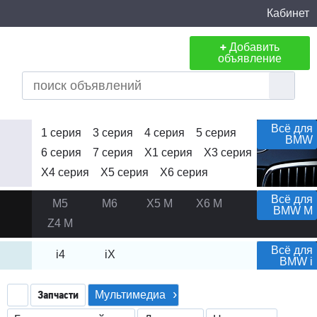
Кабинет
+
Добавить
объявление
Всё для
1 серия
3 серия
4 серия
5 серия
BMW
6 серия
7 серия
X1 серия
X3 серия
X4 серия
X5 серия
X6 серия
Всё для
M5
M6
X5 M
X6 M
BMW M
Z4 M
Всё для
i4
iX
BMW i
Запчасти
Мультимедиа