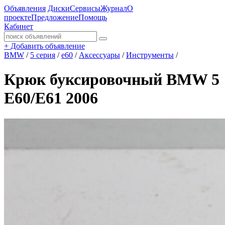
Объявления
Диски
Сервисы
Журнал
О
проекте
Предложение
Помощь
Кабинет
+
Добавить объявление
BMW
/
5 серия
/
e60
/
Аксессуары
/
Инструменты
/
Крюк буксировочный BMW 5
E60/E61 2006