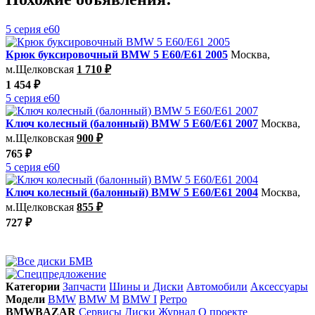
5 серия e60
Крюк буксировочный BMW 5 E60/E61 2005
Москва,
м.Щелковская
1 710 ₽
1 454 ₽
5 серия e60
Ключ колесный (балонный) BMW 5 E60/E61 2007
Москва,
м.Щелковская
900 ₽
765 ₽
5 серия e60
Ключ колесный (балонный) BMW 5 E60/E61 2004
Москва,
м.Щелковская
855 ₽
727 ₽
Категории
Запчасти
Шины и Диски
Автомобили
Аксессуары
Модели
BMW
BMW M
BMW I
Ретро
BMWBAZAR
Сервисы
Диски
Журнал
О проекте