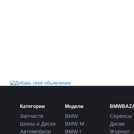
Категории
Модели
BMWBAZ
Запчасти
BMW
Сервисы
Шины и Диски
BMW M
Диски
Автомобили
BMW I
Журнал