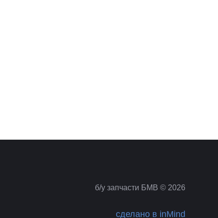
б/у запчасти БМВ © 2026
сделано в inMind