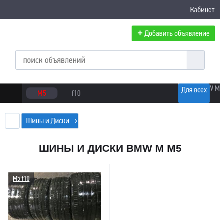
Кабинет
+
Добавить объявление
Для всех
M5
f10
Шины и Диски
ШИНЫ И ДИСКИ BMW M M5
M5 f10