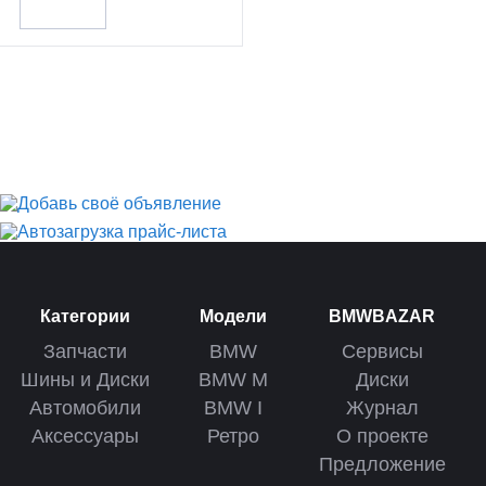
Категории
Модели
BMWBAZAR
Запчасти
BMW
Сервисы
Шины и Диски
BMW M
Диски
Автомобили
BMW I
Журнал
Аксессуары
Ретро
О проекте
Предложение