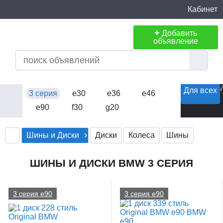
Кабинет
+
Добавить
объявление
Для всех
3 серия
e30
e36
e46
e90
f30
g20
Шины и Диски
Диски
Колеса
Шины
ШИНЫ И ДИСКИ BMW 3 СЕРИЯ
3 серия e90
3 серия e90