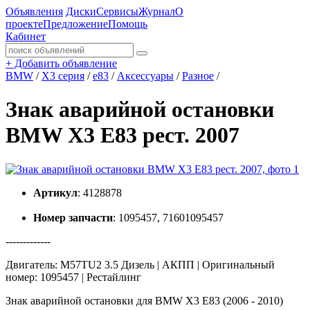
Объявления
Диски
Сервисы
Журнал
О
проекте
Предложение
Помощь
Кабинет
+
Добавить объявление
BMW
/
X3 серия
/
e83
/
Аксессуары
/
Разное
/
Знак аварийной остановки
BMW X3 E83 рест. 2007
Артикул
: 4128878
Номер запчасти
: 1095457, 71601095457
-------------
Двигатель: M57TU2 3.5 Дизель | АКПП | Оригинальный
номер: 1095457 | Рестайлинг
Знак аварийной остановки для BMW X3 E83 (2006 - 2010)