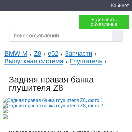
Кабинет
+
Добавить
объявление
BMW M
Z8
e52
Запчасти
/
/
/
/
Выпускная система
Глушитель
/
/
Задняя правая банка
глушителя Z8