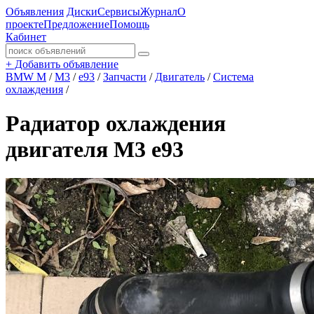
Объявления
Диски
Сервисы
Журнал
О
проекте
Предложение
Помощь
Кабинет
+
Добавить объявление
BMW M
/
M3
/
e93
/
Запчасти
/
Двигатель
/
Система
охлаждения
/
Радиатор охлаждения
двигателя М3 е93