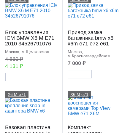
Блок управления
Привод замка
ICM BMW X6 M E71
багажника bmw x6
2010 34526791076
x6m e71 e72 е61
Москва, м.Щелковская
Москва,
м.Красногвардейская
4 860 ₽
7 000 ₽
4 131 ₽
X6 M e71
X6 M e71
Базовая пластина
Комплект