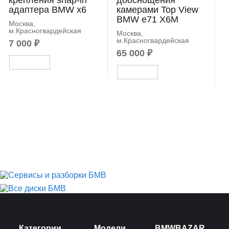
крепления snap-in
дооснощения
адаптера BMW x6
камерами Top View
BMW e71 X6M
Москва,
м.Красногвардейская
Москва,
м.Красногвардейская
7 000 ₽
65 000 ₽
Категории
Модели
BMWBAZAR