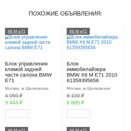
ПОХОЖИЕ ОБЪЯВЛЕНИЯ:
X6 M e71
X6 M e71
Блок управления
Блок
климой задней
иммобилайзера
части салона BMW
BMW X6 M E71 2010
E71
61359395656
Москва, м.Щелковская
Москва, м.Щелковская
4 050 ₽
8 100 ₽
3 443 ₽
6 885 ₽
X6 M e71
X6 M e71