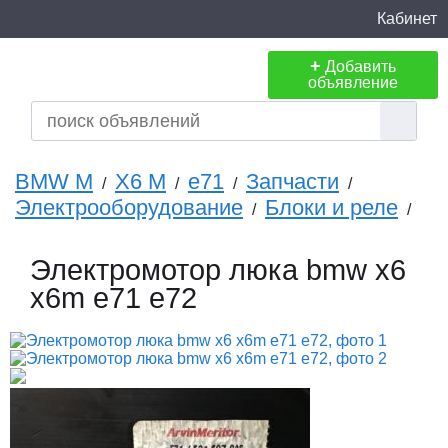
Кабинет
+
Добавить
объявление
BMW M
X6 M
e71
Запчасти
/
/
/
/
Электрооборудование
Блоки и реле
/
/
Электромотор люка bmw x6
x6m e71 e72