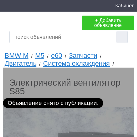
Кабинет
+
Добавить
объявление
BMW M
M5
e60
Запчасти
/
/
/
/
Двигатель
Система охлаждения
/
/
Электрический вентилятор
S85
Объявление снято с публикации.