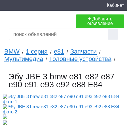
Кабинет
+
Добавить
объявление
BMW
1 серия
e81
Запчасти
/
/
/
/
Мультимедиа
Головные устройства
/
/
Эбу JBE 3 bmw e81 e82 e87
e90 e91 e93 e92 e88 E84