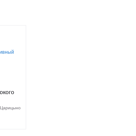
окого
.Царицыно