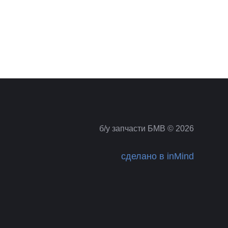
б/у запчасти БМВ © 2026
сделано в inMind