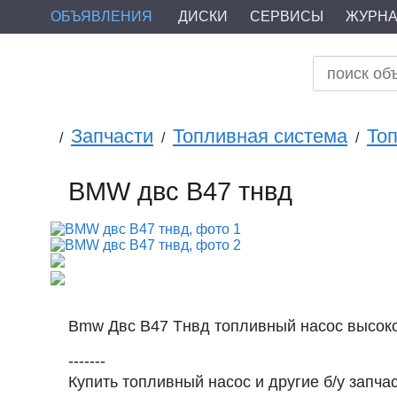
ОБЪЯВЛЕНИЯ
ДИСКИ
СЕРВИСЫ
ЖУРН
Запчасти
Топливная система
То
/
/
/
BMW двс B47 тнвд
Bmw Двс B47 Тнвд топливный насос высоко
-------
Купить топливный насос и другие б/у запча