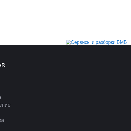
AR
е
ение
ка