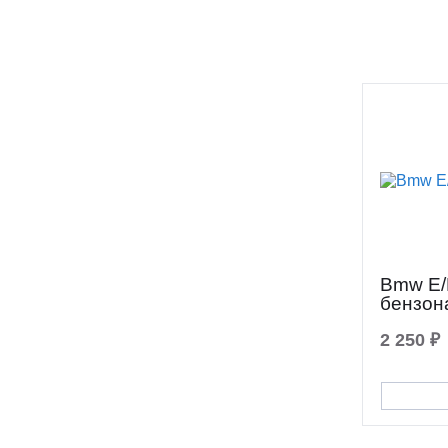
Bmw Е/
бензон
2 250 ₽