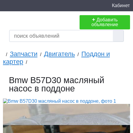
Кабинет
+
Добавить
объявление
Запчасти
Двигатель
Поддон и
/
/
/
картер
/
Bmw B57D30 масляный
насос в поддоне