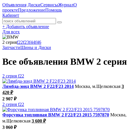
Объявления
Диски
Сервисы
Журнал
О
проекте
Предложение
Помощь
Кабинет
+
Добавить объявление
Для всех
2 серия
f22
f23
f44
f46
Запчасти
Шины и Диски
Все объявления BMW 2 серия
2 серия f22
Лямбда-зонд BMW 2 F22/F23 2014
Москва, м.Щелковская
3
420 ₽
2 907 ₽
2 серия f22
Форсунка топливная BMW 2 F22/F23 2015 7597870
Москва,
м.Щелковская
3 600 ₽
3 060 ₽