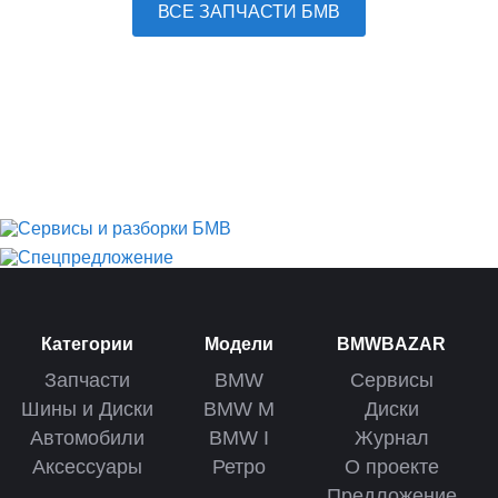
ВСЕ ЗАПЧАСТИ БМВ
Категории
Модели
BMWBAZAR
Запчасти
BMW
Сервисы
Шины и Диски
BMW M
Диски
Автомобили
BMW I
Журнал
Аксессуары
Ретро
О проекте
Предложение